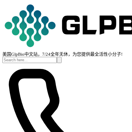
美国GlpBio中文站，7/24全年无休，为您提供最全活性小分子!