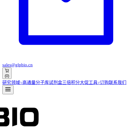
sales@glpbio.cn
(
0
)
研究领域
˅
高通量分子库
试剂盒
三倍积分大促
工具
˅
订购
联系我们