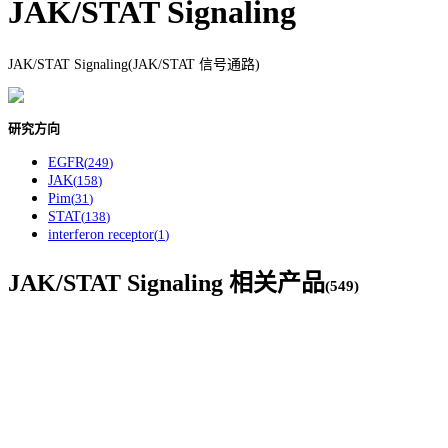
JAK/STAT Signaling
JAK/STAT Signaling(JAK/STAT 信号通路)
研究方向
EGFR
(
249
)
JAK
(
158
)
Pim
(
31
)
STAT
(
138
)
interferon receptor
(
1
)
JAK/STAT Signaling
相关产品
(
549
)