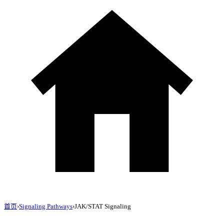
首页
›
Signaling Pathways
›
JAK/STAT Signaling