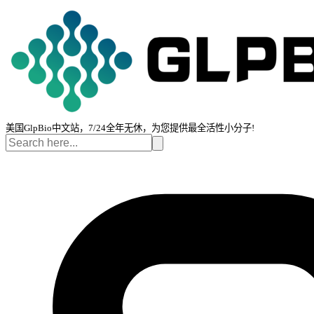
美国GlpBio中文站，7/24全年无休，为您提供最全活性小分子!