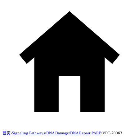
首页
›
Signaling Pathways
›
DNA Damage/DNA Repair
›
PARP
›
VPC-70063