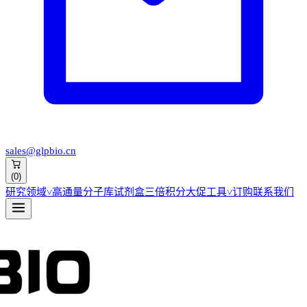
sales@glpbio.cn
(
0
)
研究领域
˅
高通量分子库
试剂盒
三倍积分大促
工具
˅
订购
联系我们