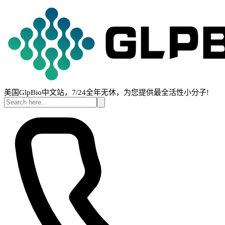
美国GlpBio中文站，7/24全年无休，为您提供最全活性小分子!