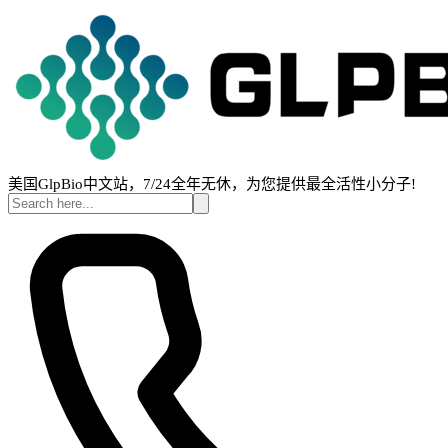
美国GlpBio中文站，7/24全年无休，为您提供最全活性小分子!