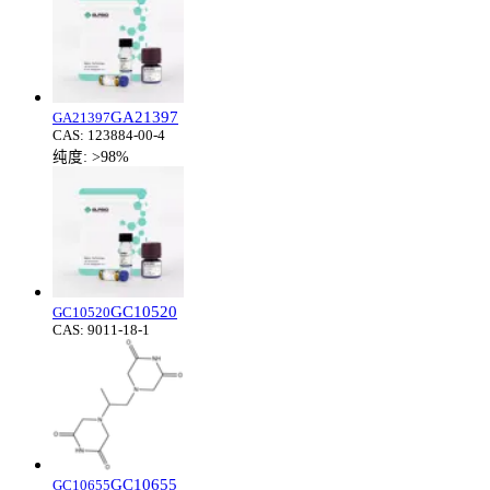
GA21397
GA21397
CAS:
123884-00-4
纯度:
>98%
GC10520
GC10520
CAS:
9011-18-1
GC10655
GC10655