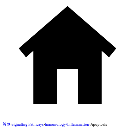
首页
›
Signaling Pathways
›
Immunology/Inflammation
›
Apoptosis