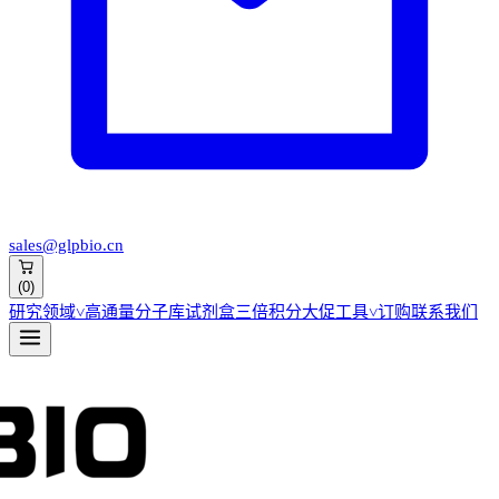
sales@glpbio.cn
(
0
)
研究领域
˅
高通量分子库
试剂盒
三倍积分大促
工具
˅
订购
联系我们