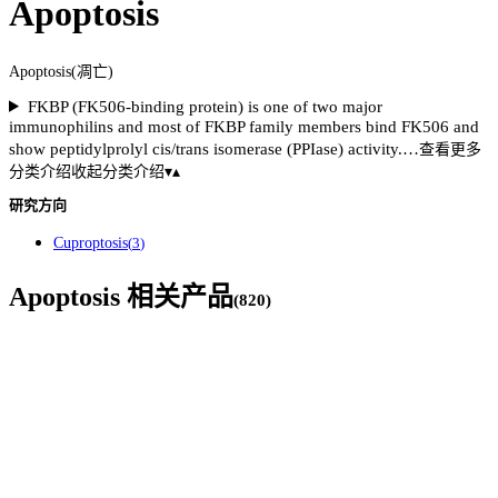
Apoptosis
Apoptosis(凋亡)
FKBP (FK506-binding protein) is one of two major
immunophilins and most of FKBP family members bind FK506 and
show peptidylprolyl cis/trans isomerase (PPIase) activity.…
查看更多
分类介绍
收起分类介绍
▾
▴
研究方向
Cuproptosis
(
3
)
Apoptosis
相关产品
(
820
)