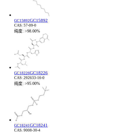
GC15892
GC15892
CAS:
57-09-0
纯度:
>98.00%
GC18226
GC18226
CAS:
292633-16-0
纯度:
>95.00%
GC18241
GC18241
CAS:
9008-30-4