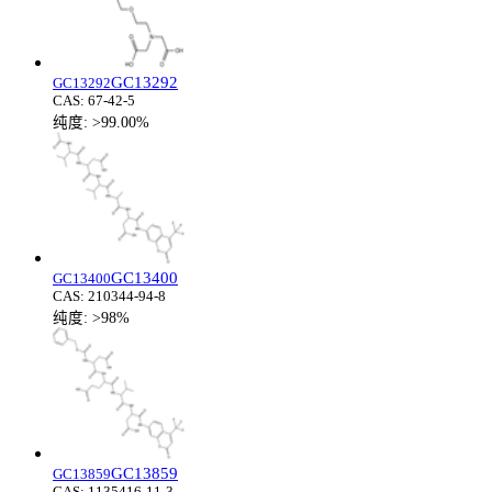
GC13292
GC13292
CAS:
67-42-5
纯度:
>99.00%
GC13400
GC13400
CAS:
210344-94-8
纯度:
>98%
GC13859
GC13859
CAS:
1135416-11-3