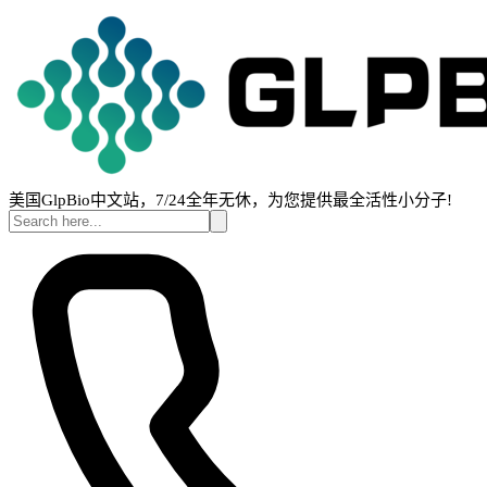
美国GlpBio中文站，7/24全年无休，为您提供最全活性小分子!