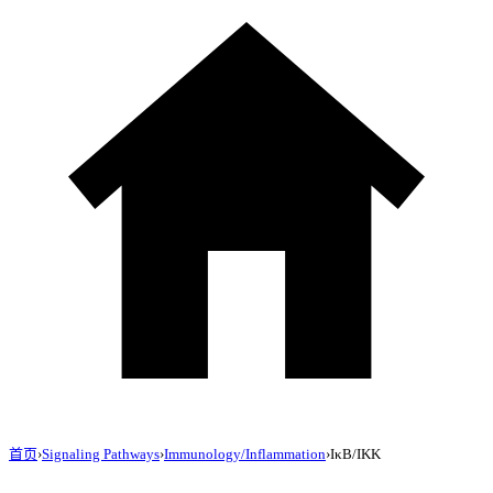
首页
›
Signaling Pathways
›
Immunology/Inflammation
›
IκB/IKK