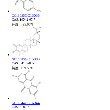
GC13035
GC13035
CAS:
19542-67-7
纯度:
>95.00%
GC15083
GC15083
CAS:
34157-83-0
纯度:
>99.50%
GC16044
GC16044
CAS:
518-82-1