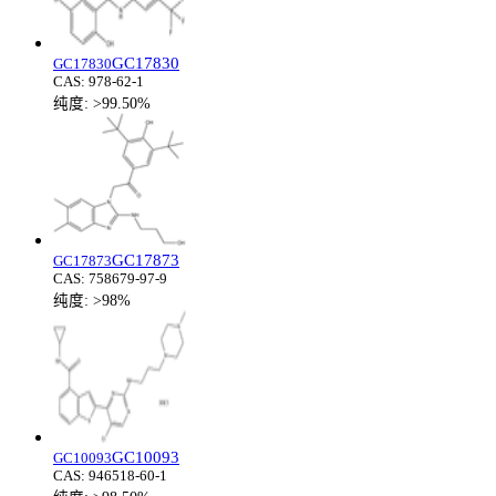
GC17830
GC17830
CAS:
978-62-1
纯度:
>99.50%
GC17873
GC17873
CAS:
758679-97-9
纯度:
>98%
GC10093
GC10093
CAS:
946518-60-1