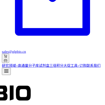
sales@glpbio.cn
(
0
)
研究领域
˅
高通量分子库
试剂盒
三倍积分大促
工具
˅
订购
联系我们