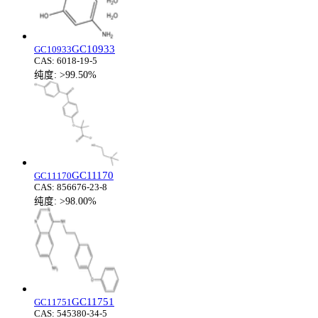
GC10933
GC10933
CAS:
6018-19-5
纯度:
>99.50%
GC11170
GC11170
CAS:
856676-23-8
纯度:
>98.00%
GC11751
GC11751
CAS:
545380-34-5