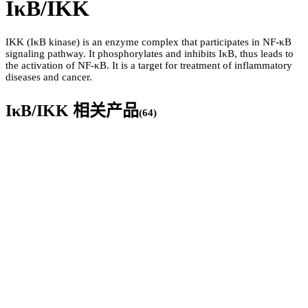
IκB/IKK
IKK (IκB kinase) is an enzyme complex that participates in NF-κB
signaling pathway. It phosphorylates and inhibits IκB, thus leads to
the activation of NF-κB. It is a target for treatment of inflammatory
diseases and cancer.
IκB/IKK
相关产品
(
64
)