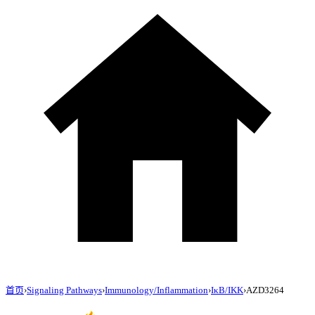
首页
›
Signaling Pathways
›
Immunology/Inflammation
›
IκB/IKK
›
AZD3264