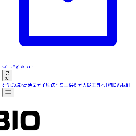
sales@glpbio.cn
(
0
)
研究领域
˅
高通量分子库
试剂盒
三倍积分大促
工具
˅
订购
联系我们