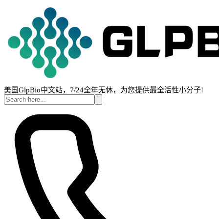
美国GlpBio中文站，7/24全年无休，为您提供最全活性小分子!