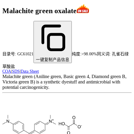
Malachite green oxalate
目录号:
GC61021
纯度
:
>98.00%
同义词:
孔雀石绿
一键复制产品信息
草酸盐
COA
|
SDS
|
Data Sheet
Malachite green (Aniline green, Basic green 4, Diamond green B,
Victoria green B) is a synthetic dyestuff and antimicrobial with
potential carcinogenicity.