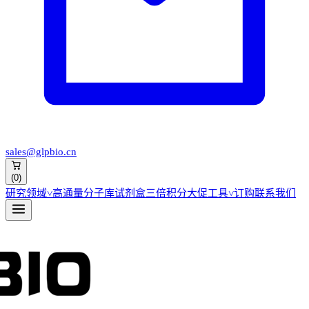
sales@glpbio.cn
(
0
)
研究领域
˅
高通量分子库
试剂盒
三倍积分大促
工具
˅
订购
联系我们