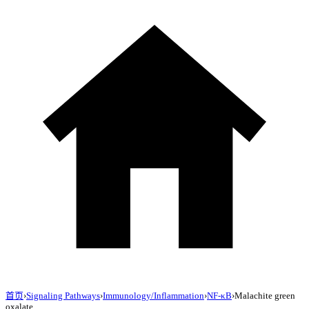
首页
›
Signaling Pathways
›
Immunology/Inflammation
›
NF-κB
›
Malachite green
oxalate