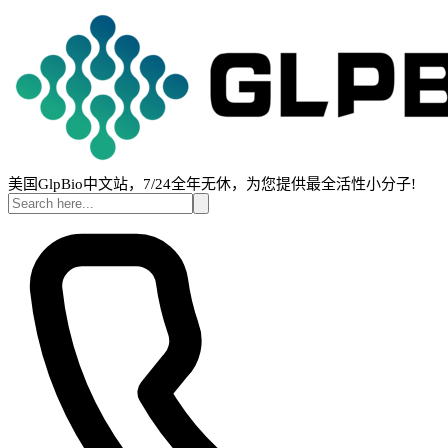
美国GlpBio中文站，7/24全年无休，为您提供最全活性小分子!