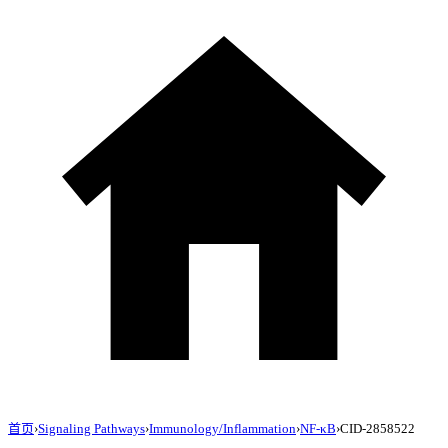
首页
›
Signaling Pathways
›
Immunology/Inflammation
›
NF-κB
›
CID-2858522