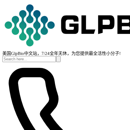
美国GlpBio中文站，7/24全年无休，为您提供最全活性小分子!