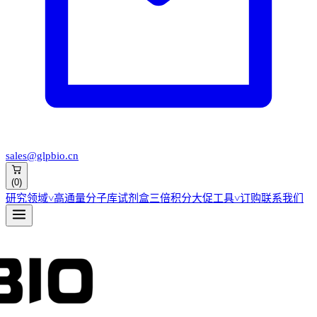
sales@glpbio.cn
(
0
)
研究领域
˅
高通量分子库
试剂盒
三倍积分大促
工具
˅
订购
联系我们