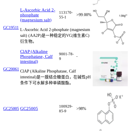
L-Ascorbic Acid 2-
113170-
phosphate
>99.00%
55-1
(magnesium salt)
GC19511
L-Ascorbic Acid 2-phosphate (magnesium
salt) (AA2P)是一种稳定的VC(维生素C)
衍生物。
ClAP (Alkaline
9001-78-
Phosphatase, Calf
-
9
intestinal)
GC20061
ClAP (Alkaline Phosphatase, Calf
intestinal)是一膜结合糖蛋白，在碱性pH
条件下可水解多种单磷酸酯。
100929-
GC25005
GC25005
>98%
85-9