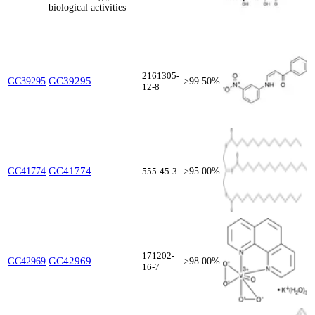
biological activities
2161305-
GC39295
GC39295
>99.50%
12-8
GC41774
GC41774
555-45-3
>95.00%
171202-
GC42969
GC42969
>98.00%
16-7