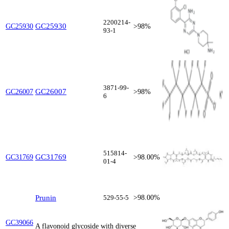
2200214-
GC25930
GC25930
>98%
93-1
3871-99-
GC26007
GC26007
>98%
6
515814-
GC31769
GC31769
>98.00%
01-4
Prunin
529-55-5
>98.00%
GC39066
A flavonoid glycoside with diverse