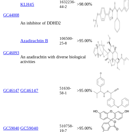
1632236-
KLH45
>98.00%
44-2
GC44008
An inhibitor of DDHD2
106500-
Azadirachtin B
>95.00%
25-8
GC46093
An azadirachtin with diverse biological
activities
51630-
GC46147
GC46147
>95.00%
58-1
510758-
GC59040
GC59040
>95.00%
19-7