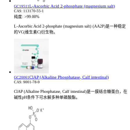
L-Ascorbic Acid 2-phosphate (magnesium salt)
GC19511
CAS:
113170-55-1
纯度:
>99.00%
L-Ascorbic Acid 2-phosphate (magnesium salt) (AA2P)是一种稳定
的VC(维生素C)衍生物。
ClAP (Alkaline Phosphatase, Calf intestinal)
GC20061
CAS:
9001-78-9
ClAP (Alkaline Phosphatase, Calf intestinal)是一膜结合糖蛋白，在
碱性pH条件下可水解多种单磷酸酯。