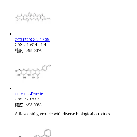
GC31769
GC31769
CAS:
515814-01-4
纯度:
>98.00%
Prunin
GC39066
CAS:
529-55-5
纯度:
>98.00%
A flavonoid glycoside with diverse biological activities