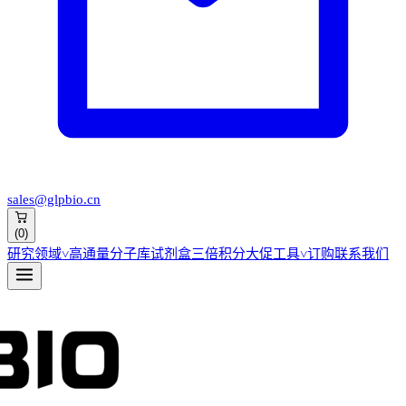
sales@glpbio.cn
(
0
)
研究领域
˅
高通量分子库
试剂盒
三倍积分大促
工具
˅
订购
联系我们