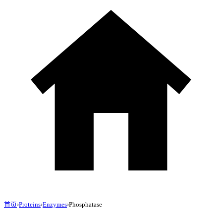
首页
›
Proteins
›
Enzymes
›
Phosphatase