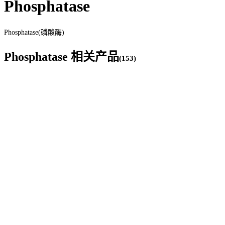
Phosphatase
Phosphatase(磷酸酶)
Phosphatase
相关产品
(
153
)