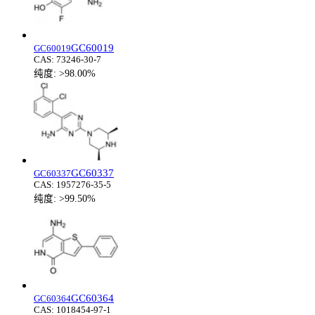
GC60019
GC60019
CAS:
73246-30-7
纯度:
>98.00%
GC60337
GC60337
CAS:
1957276-35-5
纯度:
>99.50%
GC60364
GC60364
CAS:
1018454-97-1