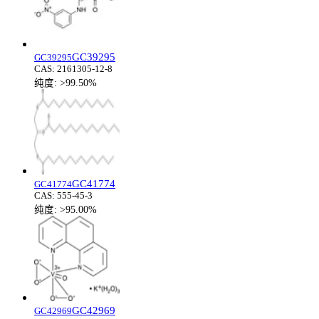
GC39295
GC39295
CAS:
2161305-12-8
纯度:
>99.50%
GC41774
GC41774
CAS:
555-45-3
纯度:
>95.00%
GC42969
GC42969