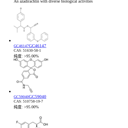
An azadirachtin with diverse biological activities
GC46147
GC46147
CAS:
51630-58-1
纯度:
>95.00%
GC59040
GC59040
CAS:
510758-19-7
纯度:
>95.00%