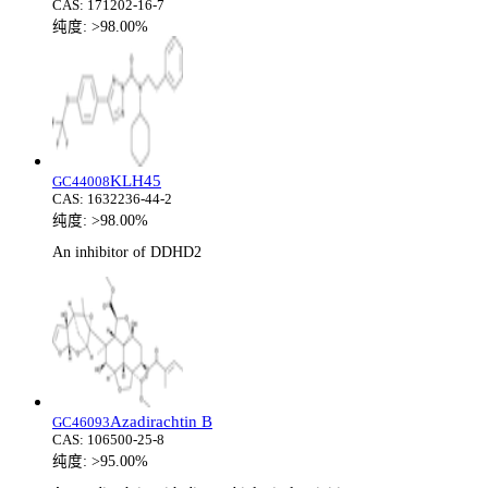
CAS:
171202-16-7
纯度:
>98.00%
KLH45
GC44008
CAS:
1632236-44-2
纯度:
>98.00%
An inhibitor of DDHD2
Azadirachtin B
GC46093
CAS:
106500-25-8
纯度:
>95.00%