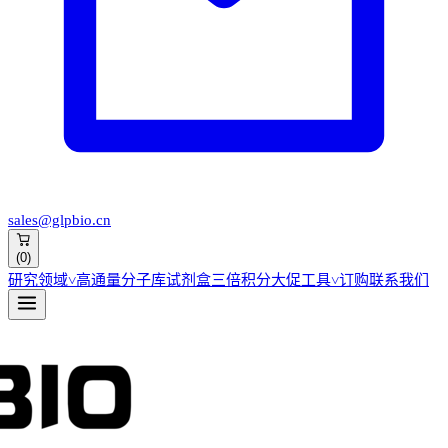
sales@glpbio.cn
(
0
)
研究领域
˅
高通量分子库
试剂盒
三倍积分大促
工具
˅
订购
联系我们