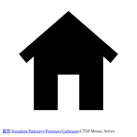
首页
›
Signaling Pathways
›
Proteases
›
Cathepsin
›
CTSZ Mouse, Active