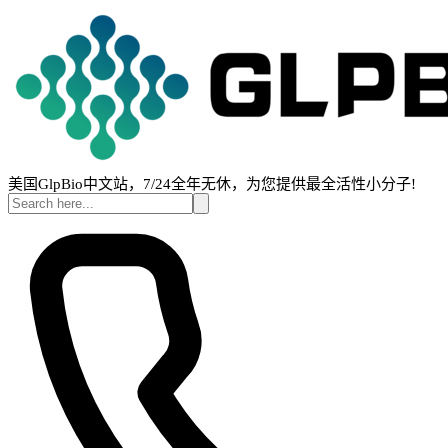
美国GlpBio中文站，7/24全年无休，为您提供最全活性小分子!