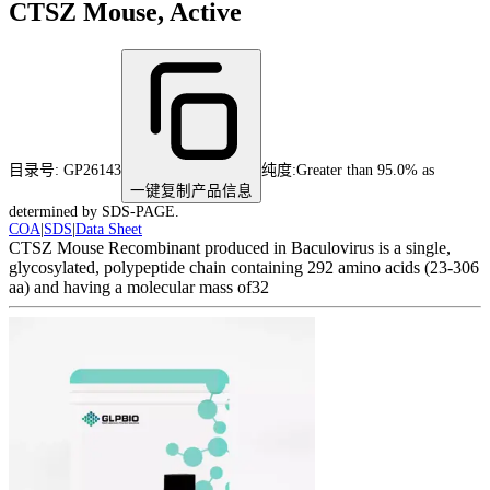
CTSZ Mouse, Active
目录号:
GP26143
纯度
:
Greater than 95.0% as
一键复制产品信息
determined by SDS-PAGE.
COA
|
SDS
|
Data Sheet
CTSZ Mouse Recombinant produced in Baculovirus is a single,
glycosylated, polypeptide chain containing 292 amino acids (23-306
aa) and having a molecular mass of32