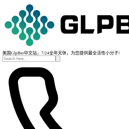
美国GlpBio中文站，7/24全年无休，为您提供最全活性小分子!