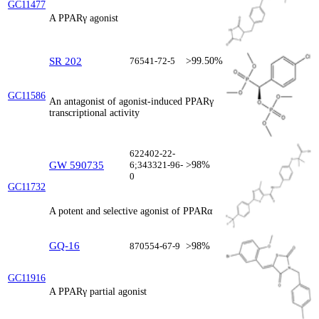
GC11477
A PPARγ agonist
SR 202
76541-72-5
>99.50%
GC11586
An antagonist of agonist-induced PPARγ
transcriptional activity
622402-22-
GW 590735
6;343321-96-
>98%
0
GC11732
A potent and selective agonist of PPARα
GQ-16
870554-67-9
>98%
GC11916
A PPARγ partial agonist