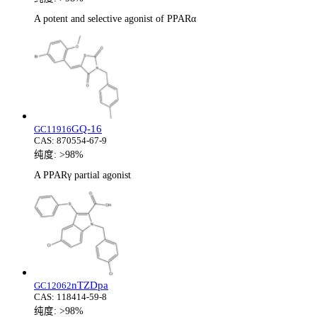
A potent and selective agonist of PPARα
GQ-16
GC11916
CAS:
870554-67-9
纯度:
>98%
A PPARγ partial agonist
nTZDpa
GC12062
CAS:
118414-59-8
纯度:
>98%