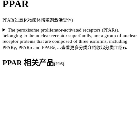
PPAR
PPAR(过氧化物酶体增殖剂激活受体)
The peroxisome proliferator-activated receptors (PPARs),
belonging to the nuclear receptor superfamily, are a group of nuclear
receptor proteins that are composed of three isoforms, including
PPARγ, PPARα and PPARδ,…
查看更多
分类介绍
收起分类介绍
▾
▴
PPAR
相关产品
(
216
)