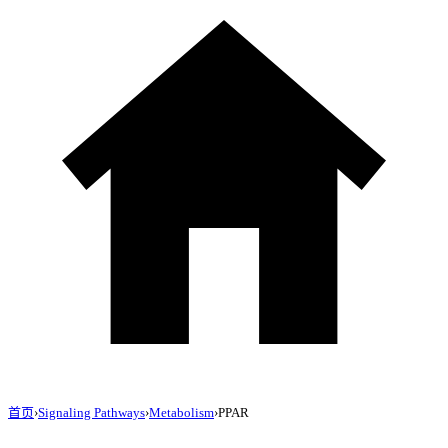
首页
›
Signaling Pathways
›
Metabolism
›
PPAR