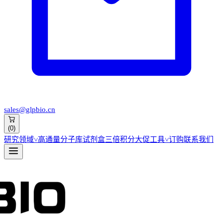
sales@glpbio.cn
(
0
)
研究领域
˅
高通量分子库
试剂盒
三倍积分大促
工具
˅
订购
联系我们