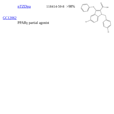
nTZDpa
118414-59-8
>98%
GC12062
PPARγ partial agonist