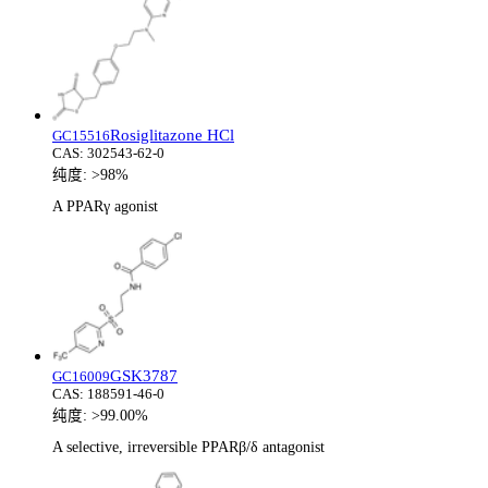
Rosiglitazone HCl
GC15516
CAS:
302543-62-0
纯度:
>98%
A PPARγ agonist
GSK3787
GC16009
CAS:
188591-46-0
纯度:
>99.00%
A selective, irreversible PPARβ/δ antagonist