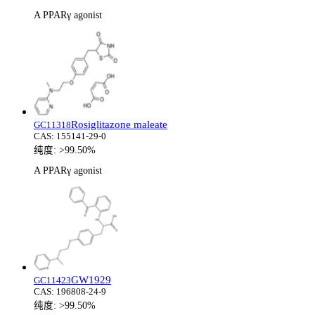
A PPARγ agonist
Rosiglitazone maleate
GC11318
CAS:
155141-29-0
纯度:
>99.50%
A PPARγ agonist
GW1929
GC11423
CAS:
196808-24-9
纯度:
>99.50%