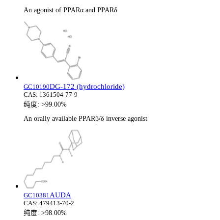
An agonist of PPARα and PPARδ
DG-172 (hydrochloride)
GC10190
CAS:
1361504-77-9
纯度:
>99.00%
An orally available PPARβ/δ inverse agonist
AUDA
GC10381
CAS:
479413-70-2
纯度:
>98.00%