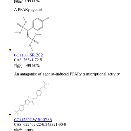
纯度:
>99.00%
A PPARγ agonist
SR 202
GC11586
CAS:
76541-72-5
纯度:
>99.50%
An antagonist of agonist-induced PPARγ transcriptional activity
GW 590735
GC11732
CAS:
622402-22-6;343321-96-0
纯度:
>98%