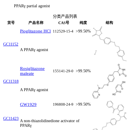
PPARγ partial agonist
分类产品列表
货号
产品名称
CAS号
纯度
结构
Pioglitazone HCl
112529-15-4
>99.50%
GC11152
A PPARγ agonist
Rosiglitazone
155141-29-0
>99.50%
maleate
GC11318
A PPARγ agonist
GW1929
196808-24-9
>99.50%
GC11423
A non-thiazolidinedione activator of
PPARγ