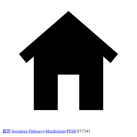
首页
›
Signaling Pathways
›
Metabolism
›
PPAR
›
E17241