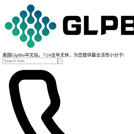
美国GlpBio中文站，7/24全年无休，为您提供最全活性小分子!