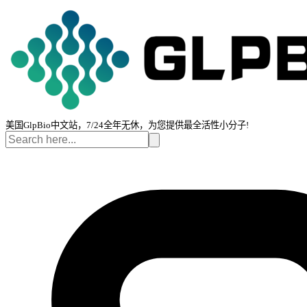
美国GlpBio中文站，7/24全年无休，为您提供最全活性小分子!