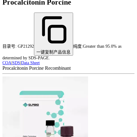
Procalcitonin Porcine
目录号:
GP21292
纯度
:
Greater than 95.0% as
一键复制产品信息
determined by SDS-PAGE.
COA
|
SDS
|
Data Sheet
Procalcitonin Porcine Recombinant