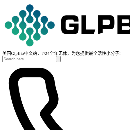
美国GlpBio中文站，7/24全年无休，为您提供最全活性小分子!