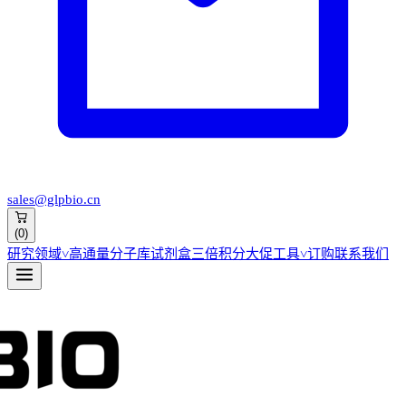
sales@glpbio.cn
(
0
)
研究领域
˅
高通量分子库
试剂盒
三倍积分大促
工具
˅
订购
联系我们