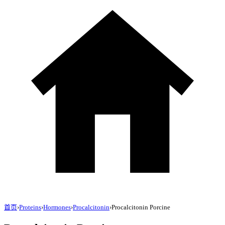
首页
›
Proteins
›
Hormones
›
Procalcitonin
›
Procalcitonin Porcine