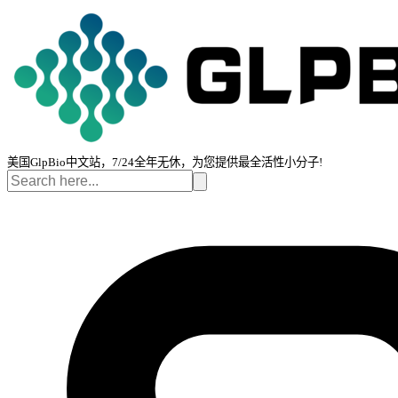
美国GlpBio中文站，7/24全年无休，为您提供最全活性小分子!