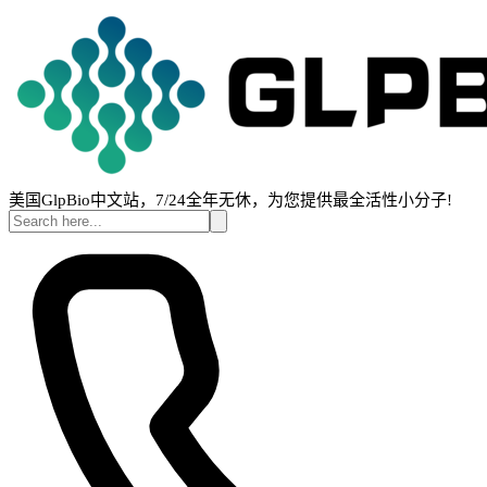
美国GlpBio中文站，7/24全年无休，为您提供最全活性小分子!