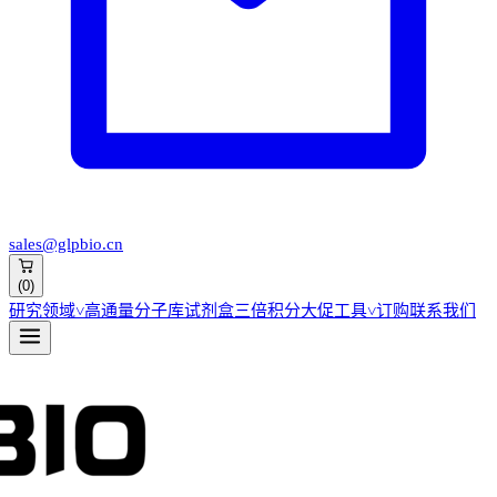
sales@glpbio.cn
(
0
)
研究领域
˅
高通量分子库
试剂盒
三倍积分大促
工具
˅
订购
联系我们