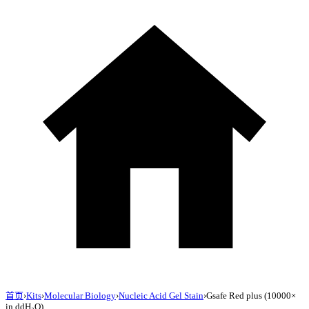
首页
›
Kits
›
Molecular Biology
›
Nucleic Acid Gel Stain
›
Gsafe Red plus (10000×
in ddH₂O)