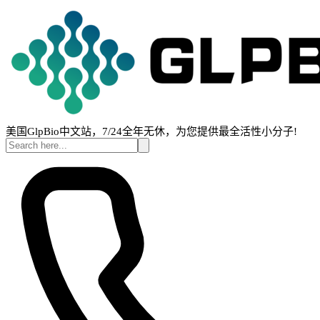
美国GlpBio中文站，7/24全年无休，为您提供最全活性小分子!