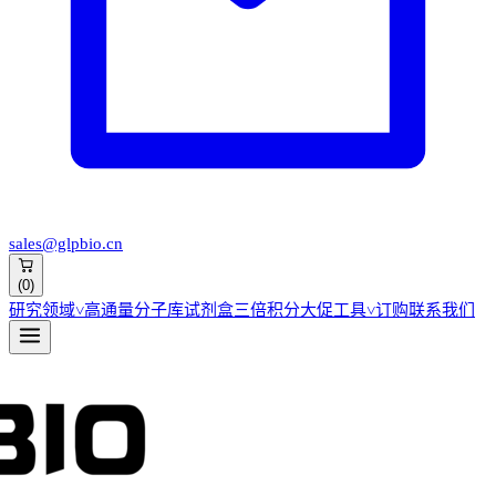
sales@glpbio.cn
(
0
)
研究领域
˅
高通量分子库
试剂盒
三倍积分大促
工具
˅
订购
联系我们