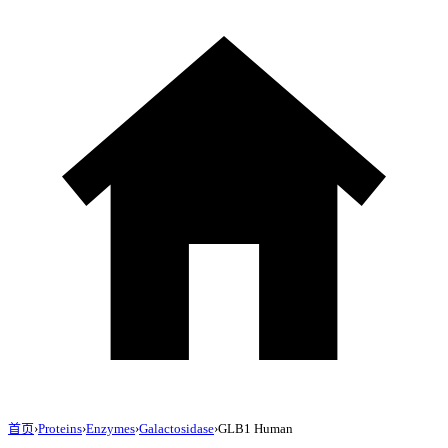
首页
›
Proteins
›
Enzymes
›
Galactosidase
›
GLB1 Human