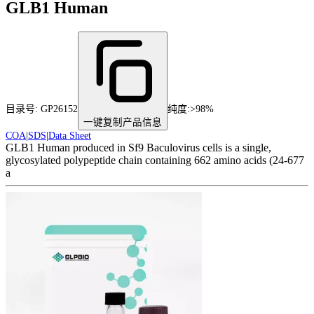
GLB1 Human
目录号:
GP26152
纯度
:
>98%
一键复制产品信息
COA
|
SDS
|
Data Sheet
GLB1 Human produced in Sf9 Baculovirus cells is a single,
glycosylated polypeptide chain containing 662 amino acids (24-677
a