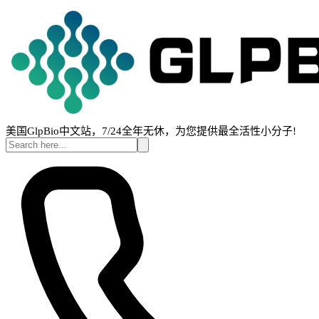
美国GlpBio中文站，7/24全年无休，为您提供最全活性小分子!