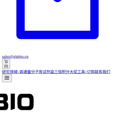
sales@glpbio.cn
(
0
)
研究领域
˅
高通量分子库
试剂盒
三倍积分大促
工具
˅
订购
联系我们