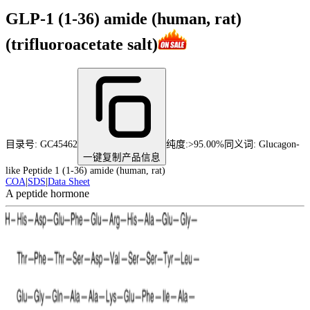
GLP-1 (1-36) amide (human, rat)
(trifluoroacetate salt)
目录号:
GC45462
纯度
:
>95.00%
同义词:
Glucagon-
一键复制产品信息
like Peptide 1 (1-36) amide (human, rat)
COA
|
SDS
|
Data Sheet
A peptide hormone