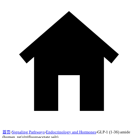
首页
›
Signaling Pathways
›
Endocrinology and Hormones
›
GLP-1 (1-36) amide
(human, rat) (trifluoroacetate salt)