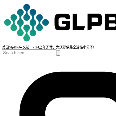
美国GlpBio中文站，7/24全年无休，为您提供最全活性小分子!