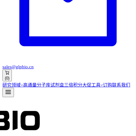
sales@glpbio.cn
(
0
)
研究领域
˅
高通量分子库
试剂盒
三倍积分大促
工具
˅
订购
联系我们