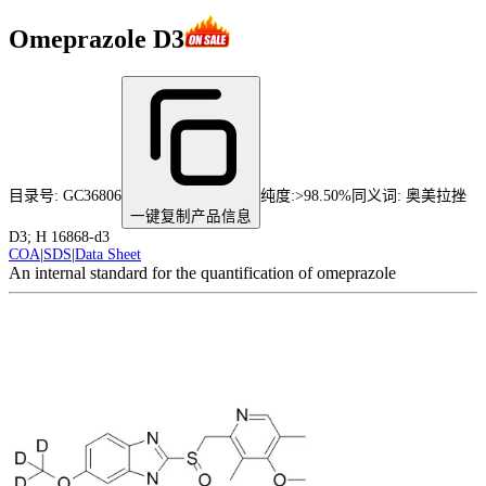
Omeprazole D3
目录号:
GC36806
纯度
:
>98.50%
同义词:
奥美拉挫
一键复制产品信息
D3; H 16868-d3
COA
|
SDS
|
Data Sheet
An internal standard for the quantification of omeprazole