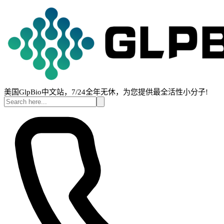
美国GlpBio中文站，7/24全年无休，为您提供最全活性小分子!