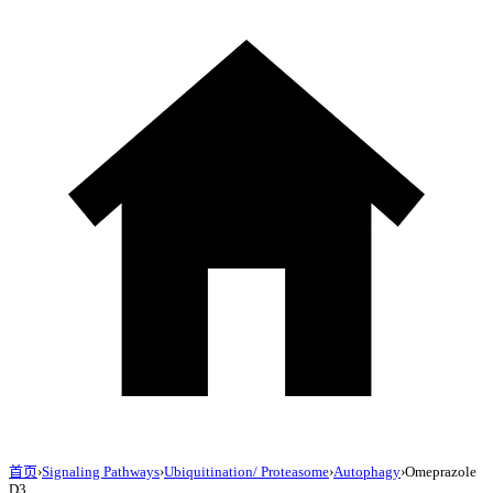
首页
›
Signaling Pathways
›
Ubiquitination/ Proteasome
›
Autophagy
›
Omeprazole
D3