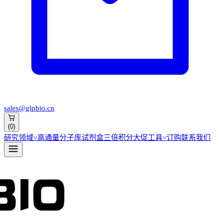
sales@glpbio.cn
(
0
)
研究领域
˅
高通量分子库
试剂盒
三倍积分大促
工具
˅
订购
联系我们