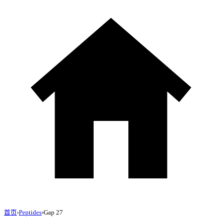
首页
›
Peptides
›
Gap 27