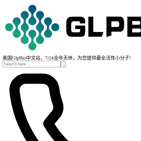
美国GlpBio中文站，7/24全年无休，为您提供最全活性小分子!