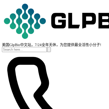
美国GlpBio中文站，7/24全年无休，为您提供最全活性小分子!