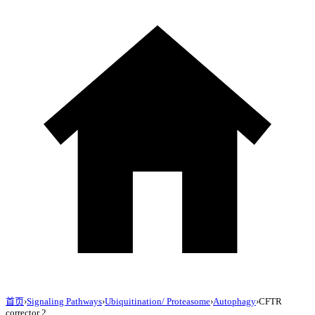
首页
›
Signaling Pathways
›
Ubiquitination/ Proteasome
›
Autophagy
›
CFTR
corrector 2