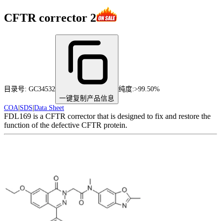
CFTR corrector 2
目录号:
GC34532
纯度
:
>99.50%
一键复制产品信息
COA
|
SDS
|
Data Sheet
FDL169 is a CFTR corrector that is designed to fix and restore the
function of the defective CFTR protein.