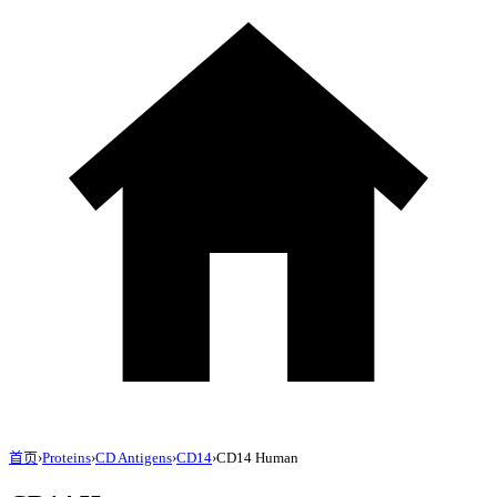
首页
›
Proteins
›
CD Antigens
›
CD14
›
CD14 Human