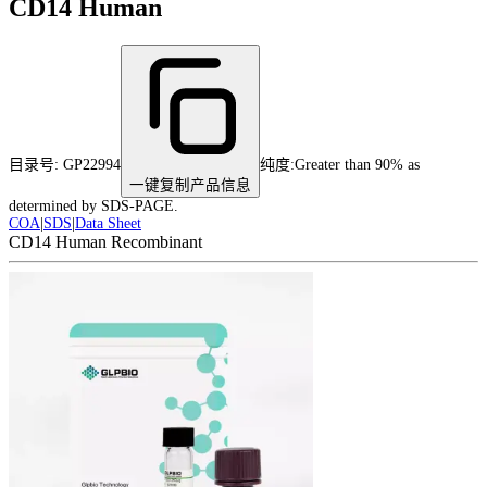
CD14 Human
目录号:
GP22994
纯度
:
Greater than 90% as
一键复制产品信息
determined by SDS-PAGE.
COA
|
SDS
|
Data Sheet
CD14 Human Recombinant