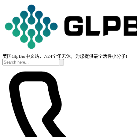
美国GlpBio中文站，7/24全年无休，为您提供最全活性小分子!