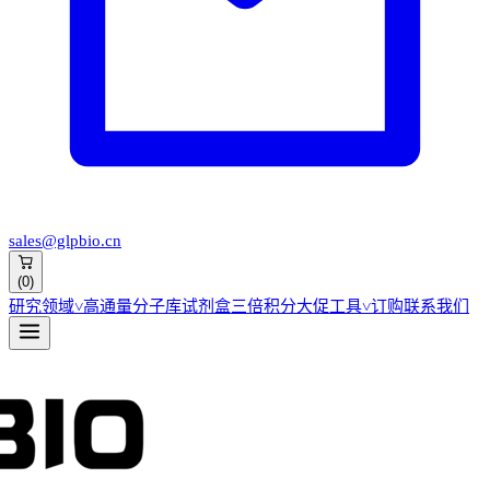
sales@glpbio.cn
(
0
)
研究领域
˅
高通量分子库
试剂盒
三倍积分大促
工具
˅
订购
联系我们