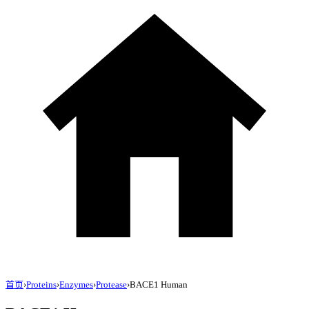
首页
›
Proteins
›
Enzymes
›
Protease
›
BACE1 Human