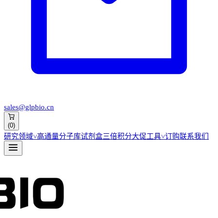
sales@glpbio.cn
(
0
)
研究领域
˅
高通量分子库
试剂盒
三倍积分大促
工具
˅
订购
联系我们