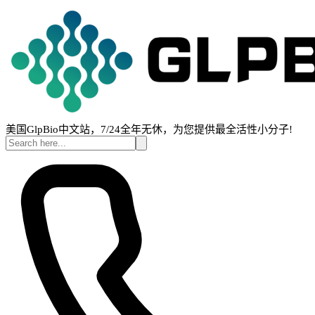
美国GlpBio中文站，7/24全年无休，为您提供最全活性小分子!