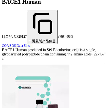
BACE1 Human
目录号:
GP26127
纯度
:
>98%
一键复制产品信息
COA
|
SDS
|
Data Sheet
BACE1 Human produced in Sf9 Baculovirus cells is a single,
glycosylated polypeptide chain containing 442 amino acids (22-457
a