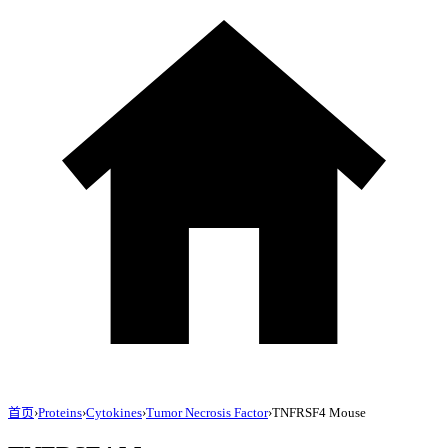
首页
›
Proteins
›
Cytokines
›
Tumor Necrosis Factor
›
TNFRSF4 Mouse