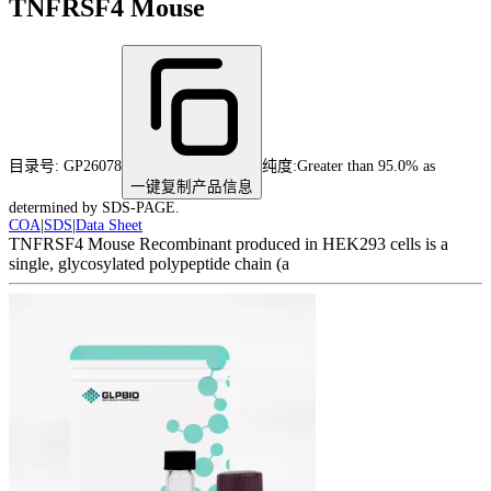
TNFRSF4 Mouse
目录号:
GP26078
纯度
:
Greater than 95.0% as
一键复制产品信息
determined by SDS-PAGE.
COA
|
SDS
|
Data Sheet
TNFRSF4 Mouse Recombinant produced in HEK293 cells is a
single, glycosylated polypeptide chain (a