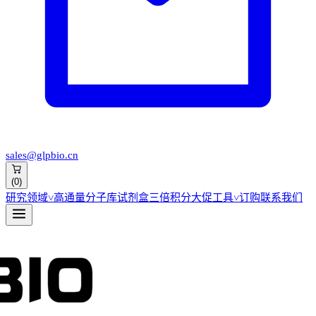
sales@glpbio.cn
(
0
)
研究领域
˅
高通量分子库
试剂盒
三倍积分大促
工具
˅
订购
联系我们