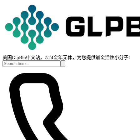
美国GlpBio中文站，7/24全年无休，为您提供最全活性小分子!