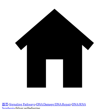
首页
›
Signaling Pathways
›
DNA Damage/DNA Repair
›
DNA/RNA
Synthesis
›
Silver sulfadiazine