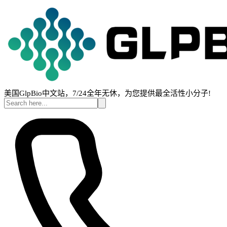
美国GlpBio中文站，7/24全年无休，为您提供最全活性小分子!