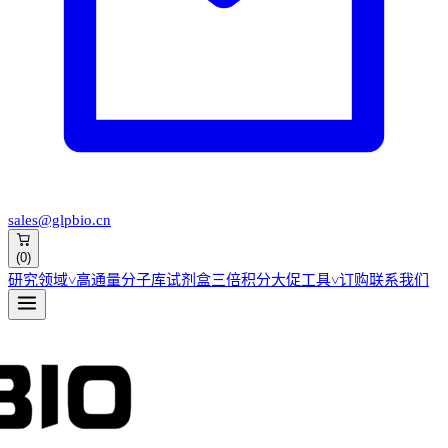
sales@glpbio.cn
(
0
)
研究领域
˅
高通量分子库
试剂盒
三倍积分大促
工具
˅
订购
联系我们