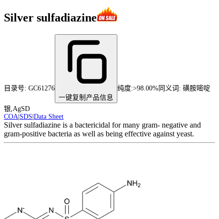
Silver sulfadiazine
目录号:
GC61276
纯度
:
>98.00%
同义词:
磺胺嘧啶
一键复制产品信息
银,AgSD
COA
|
SDS
|
Data Sheet
Silver sulfadiazine is a bactericidal for many gram- negative and
gram-positive bacteria as well as being effective against yeast.