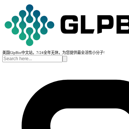
美国GlpBio中文站，7/24全年无休，为您提供最全活性小分子!