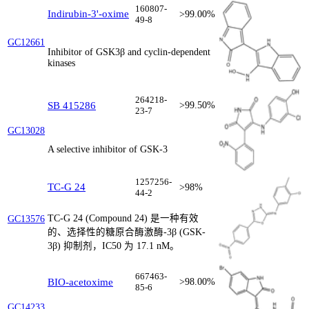
160807-
Indirubin-3'-oxime
>99.00%
49-8
GC12661
Inhibitor of GSK3β and cyclin-dependent
kinases
264218-
SB 415286
>99.50%
23-7
GC13028
A selective inhibitor of GSK-3
1257256-
TC-G 24
>98%
44-2
TC-G 24 (Compound 24) 是一种有效
GC13576
的、选择性的糖原合酶激酶-3β (GSK-
3β) 抑制剂，IC50 为 17.1 nM。
667463-
BIO-acetoxime
>98.00%
85-6
GC14233