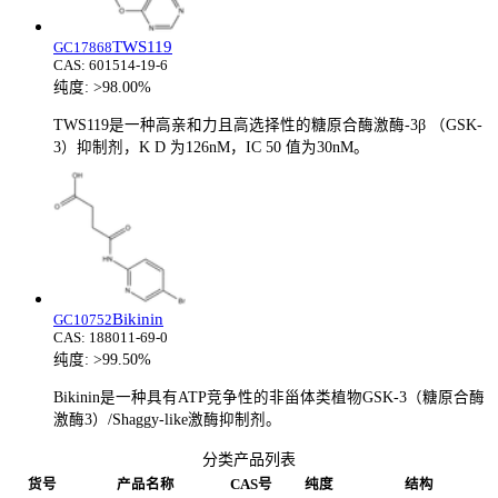
TWS119
GC17868
CAS:
601514-19-6
纯度:
>98.00%
TWS119是一种高亲和力且高选择性的糖原合酶激酶-3β （GSK-
3）抑制剂，K D 为126nM，IC 50 值为30nM。
Bikinin
GC10752
CAS:
188011-69-0
纯度:
>99.50%
Bikinin是一种具有ATP竞争性的非甾体类植物GSK-3（糖原合酶
激酶3）/Shaggy-like激酶抑制剂。
分类产品列表
货号
产品名称
CAS号
纯度
结构