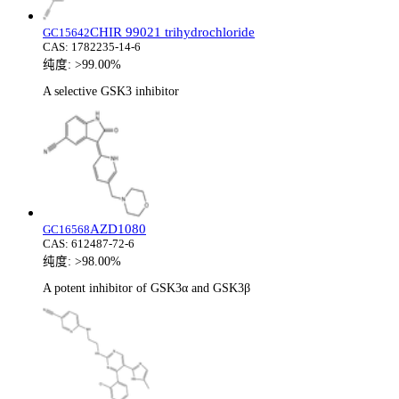
CHIR 99021 trihydrochloride
GC15642
CAS:
1782235-14-6
纯度:
>99.00%
A selective GSK3 inhibitor
AZD1080
GC16568
CAS:
612487-72-6
纯度:
>98.00%
A potent inhibitor of GSK3α and GSK3β