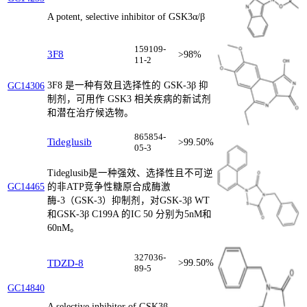
A potent, selective inhibitor of GSK3α/β
159109-
3F8
>98%
11-2
3F8 是一种有效且选择性的 GSK-3β 抑
GC14306
制剂，可用作 GSK3 相关疾病的新试剂
和潜在治疗候选物。
865854-
Tideglusib
>99.50%
05-3
Tideglusib是一种强效、选择性且不可逆
GC14465
的非ATP竞争性糖原合成酶激
酶-3（GSK-3）抑制剂，对GSK-3β WT
和GSK-3β C199A 的IC 50 分别为5nM和
60nM。
327036-
TDZD-8
>99.50%
89-5
GC14840
A selective inhibitor of GSK3β