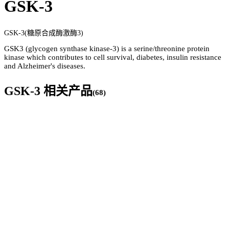
GSK-3
GSK-3(糖原合成酶激酶3)
GSK3 (glycogen synthase kinase-3) is a serine/threonine protein
kinase which contributes to cell survival, diabetes, insulin resistance
and Alzheimer's diseases.
GSK-3
相关产品
(
68
)