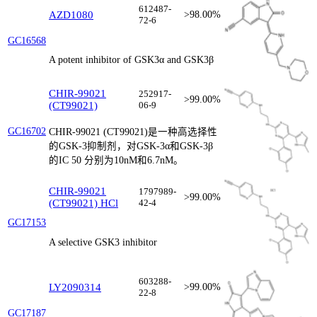
612487-
AZD1080
>98.00%
72-6
GC16568
A potent inhibitor of GSK3α and GSK3β
CHIR-99021
252917-
>99.00%
(CT99021)
06-9
GC16702
CHIR-99021 (CT99021)是一种高选择性
的GSK-3抑制剂，对GSK-3α和GSK-3β
的IC 50 分别为10nM和6.7nM。
CHIR-99021
1797989-
>99.00%
(CT99021) HCl
42-4
GC17153
A selective GSK3 inhibitor
603288-
LY2090314
>99.00%
22-8
GC17187