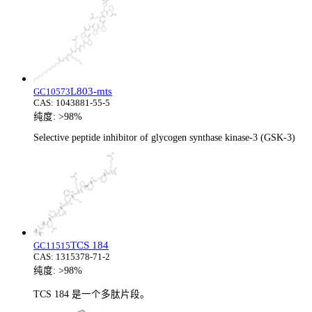
L803-mts
GC10573
CAS:
1043881-55-5
纯度:
>98%
Selective peptide inhibitor of glycogen synthase kinase-3 (GSK-3)
TCS 184
GC11515
CAS:
1315378-71-2
纯度:
>98%
TCS 184 是一个多肽片段。