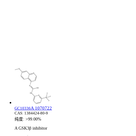
A 1070722
GC10336
CAS:
1384424-80-9
纯度:
>99.00%
A GSK3β inhibitor