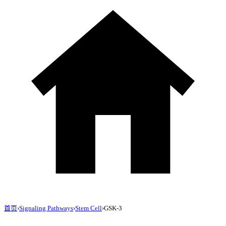
首页
›
Signaling Pathways
›
Stem Cell
›
GSK-3