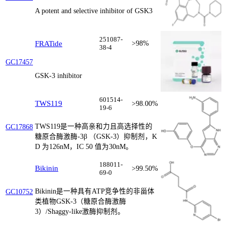
A potent and selective inhibitor of GSK3
251087-
FRATide
>98%
38-4
GC17457
GSK-3 inhibitor
601514-
TWS119
>98.00%
19-6
TWS119是一种高亲和力且高选择性的
GC17868
糖原合酶激酶-3β （GSK-3）抑制剂，K
D 为126nM，IC 50 值为30nM。
188011-
Bikinin
>99.50%
69-0
Bikinin是一种具有ATP竞争性的非甾体
GC10752
类植物GSK-3（糖原合酶激酶
3）/Shaggy-like激酶抑制剂。