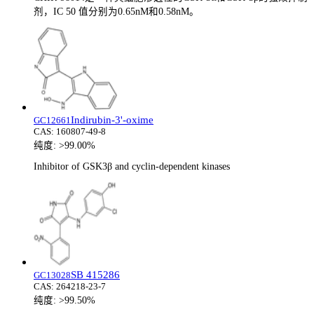
剂，IC 50 值分别为0.65nM和0.58nM。
Indirubin-3'-oxime
GC12661
CAS:
160807-49-8
纯度:
>99.00%
Inhibitor of GSK3β and cyclin-dependent kinases
SB 415286
GC13028
CAS:
264218-23-7
纯度:
>99.50%