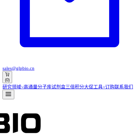
sales@glpbio.cn
(
0
)
研究领域
˅
高通量分子库
试剂盒
三倍积分大促
工具
˅
订购
联系我们