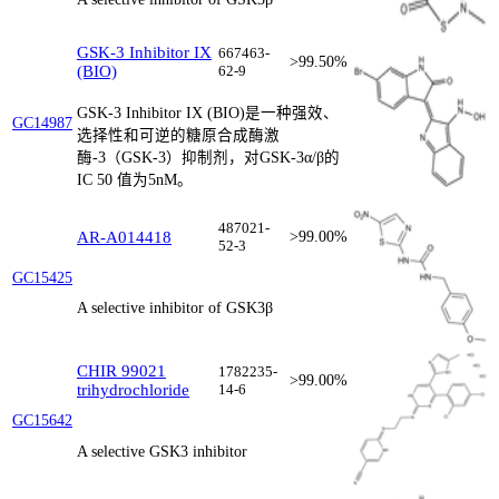
GSK-3 Inhibitor IX
667463-
>99.50%
(BIO)
62-9
GSK-3 Inhibitor IX (BIO)是一种强效、
GC14987
选择性和可逆的糖原合成酶激
酶-3（GSK-3）抑制剂，对GSK-3α/β的
IC 50 值为5nM。
487021-
AR-A014418
>99.00%
52-3
GC15425
A selective inhibitor of GSK3β
CHIR 99021
1782235-
>99.00%
trihydrochloride
14-6
GC15642
A selective GSK3 inhibitor