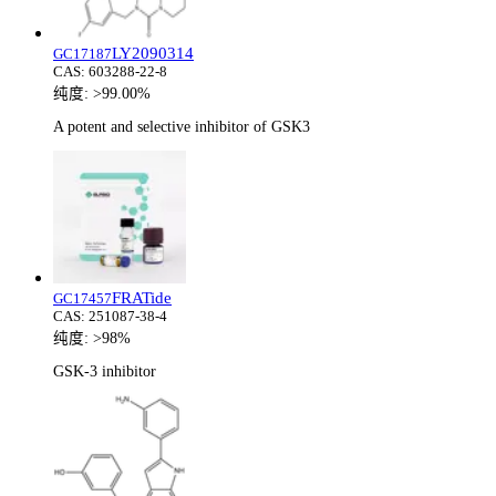
LY2090314
GC17187
CAS:
603288-22-8
纯度:
>99.00%
A potent and selective inhibitor of GSK3
FRATide
GC17457
CAS:
251087-38-4
纯度:
>98%
GSK-3 inhibitor