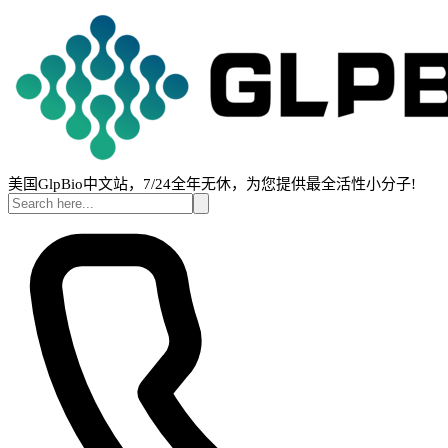
美国GlpBio中文站，7/24全年无休，为您提供最全活性小分子!