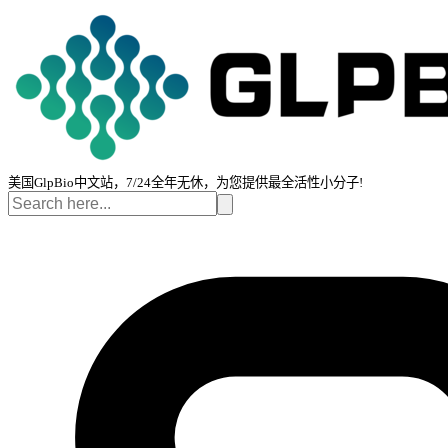
美国GlpBio中文站，7/24全年无休，为您提供最全活性小分子!