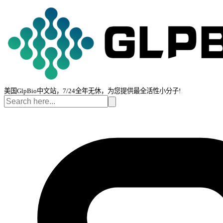
美国GlpBio中文站，7/24全年无休，为您提供最全活性小分子!