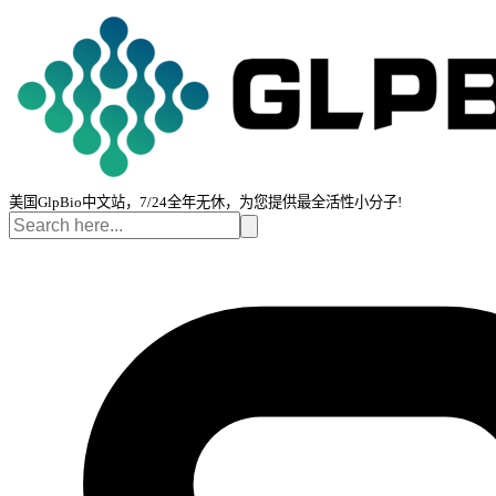
美国GlpBio中文站，7/24全年无休，为您提供最全活性小分子!