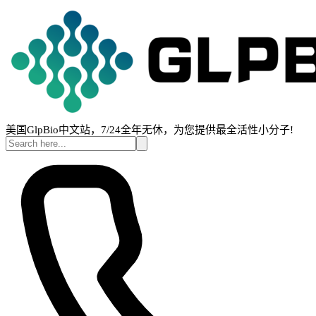
美国GlpBio中文站，7/24全年无休，为您提供最全活性小分子!