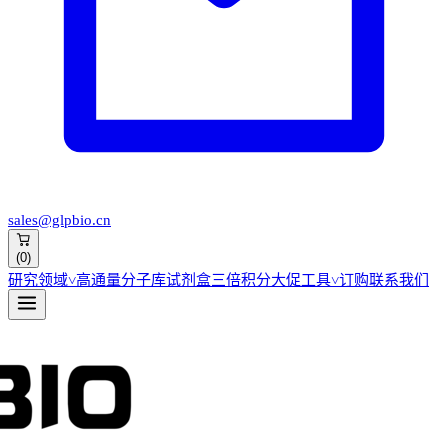
sales@glpbio.cn
(
0
)
研究领域
˅
高通量分子库
试剂盒
三倍积分大促
工具
˅
订购
联系我们