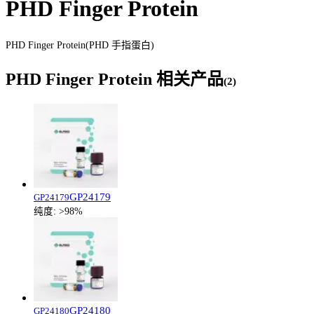
PHD Finger Protein
PHD Finger Protein(PHD 手指蛋白)
PHD Finger Protein
相关产品
(
2
)
GP24179
GP24179
纯度:
>98%
GP24180
GP24180