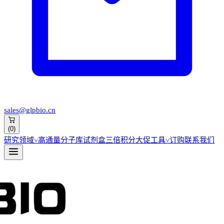
sales@glpbio.cn
(
0
)
研究领域
˅
高通量分子库
试剂盒
三倍积分大促
工具
˅
订购
联系我们