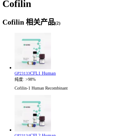
Cofilin
Cofilin
相关产品
(
2
)
CFL1 Human
GP23133
纯度:
>98%
Cofilin-1 Human Recombinant
CFL2 Human
GP23134