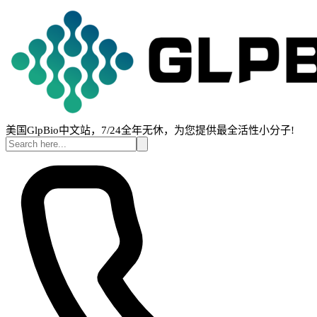
美国GlpBio中文站，7/24全年无休，为您提供最全活性小分子!