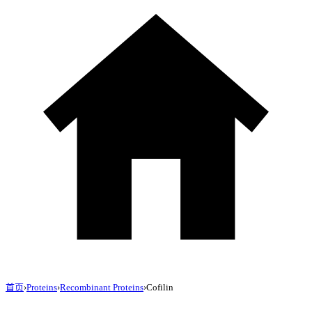
首页
›
Proteins
›
Recombinant Proteins
›
Cofilin