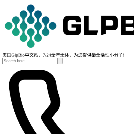
美国GlpBio中文站，7/24全年无休，为您提供最全活性小分子!