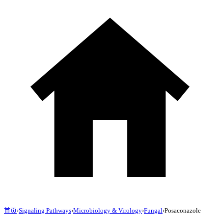
首页
›
Signaling Pathways
›
Microbiology & Virology
›
Fungal
›
Posaconazole