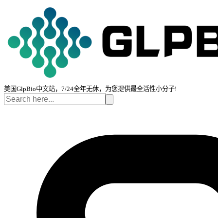
美国GlpBio中文站，7/24全年无休，为您提供最全活性小分子!