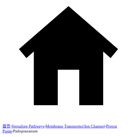
首页
›
Signaling Pathways
›
Membrane Transporter/Ion Channel
›
Proton
Pump
›
Padoprazanum