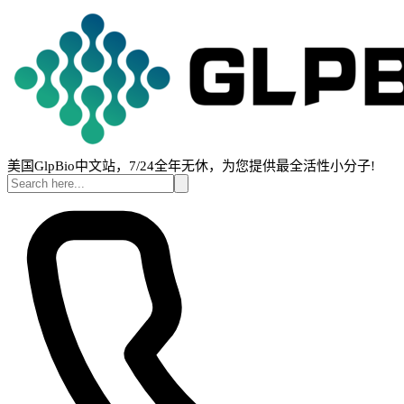
美国GlpBio中文站，7/24全年无休，为您提供最全活性小分子!