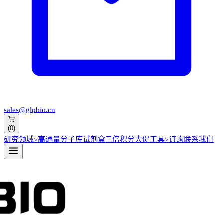
sales@glpbio.cn
(
0
)
研究领域
˅
高通量分子库
试剂盒
三倍积分大促
工具
˅
订购
联系我们