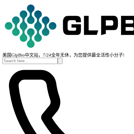
美国GlpBio中文站，7/24全年无休，为您提供最全活性小分子!