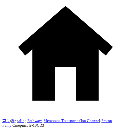
首页
›
Signaling Pathways
›
Membrane Transporter/Ion Channel
›
Proton
Pump
›
Omeprazole-13CD3