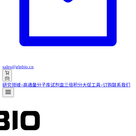
sales@glpbio.cn
(
0
)
研究领域
˅
高通量分子库
试剂盒
三倍积分大促
工具
˅
订购
联系我们