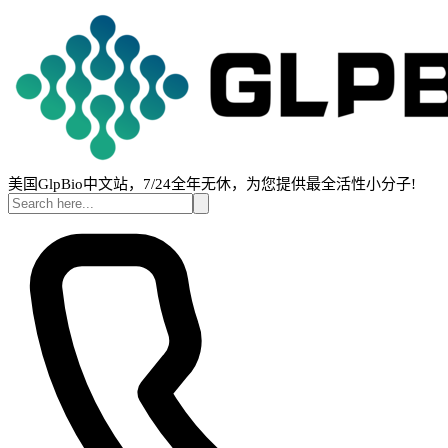
美国GlpBio中文站，7/24全年无休，为您提供最全活性小分子!