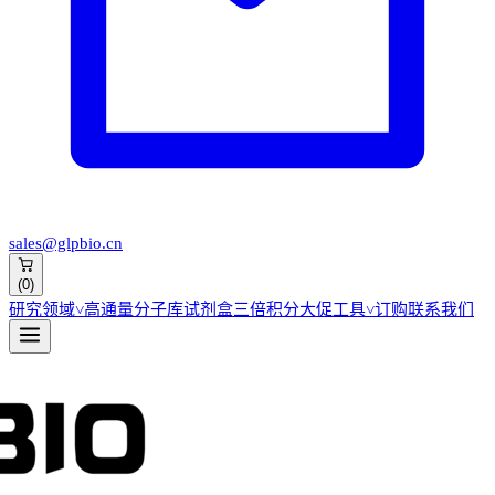
sales@glpbio.cn
(
0
)
研究领域
˅
高通量分子库
试剂盒
三倍积分大促
工具
˅
订购
联系我们