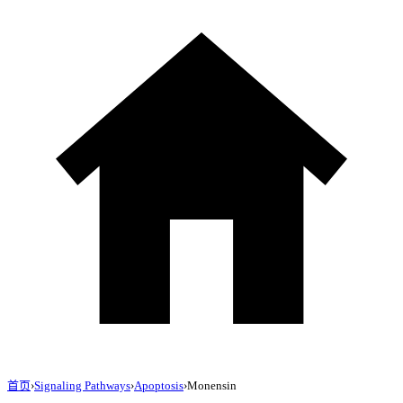
首页
›
Signaling Pathways
›
Apoptosis
›
Monensin