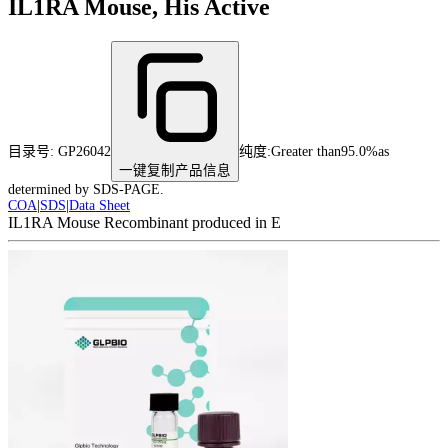
IL1RA Mouse, His Active
目录号:
GP26042
纯度
:
Greater than95.0%as
一键复制产品信息
determined by SDS-PAGE.
COA
|
SDS
|
Data Sheet
IL1RA Mouse Recombinant produced in E