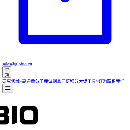
sales@glpbio.cn
(
0
)
研究领域
˅
高通量分子库
试剂盒
三倍积分大促
工具
˅
订购
联系我们