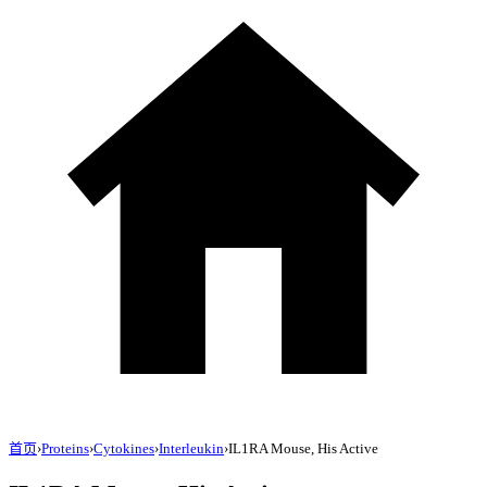
首页
›
Proteins
›
Cytokines
›
Interleukin
›
IL1RA Mouse, His Active