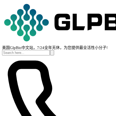
美国GlpBio中文站，7/24全年无休，为您提供最全活性小分子!