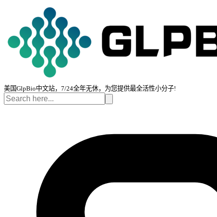
美国GlpBio中文站，7/24全年无休，为您提供最全活性小分子!