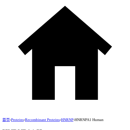
首页
›
Proteins
›
Recombinant Proteins
›
HNRNP
›
HNRNPA1 Human