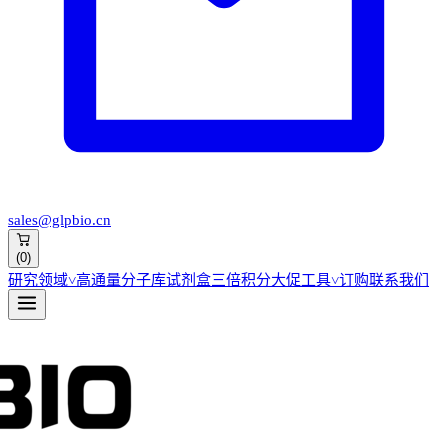
sales@glpbio.cn
(
0
)
研究领域
˅
高通量分子库
试剂盒
三倍积分大促
工具
˅
订购
联系我们