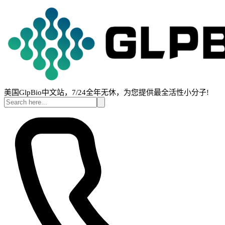
美国GlpBio中文站，7/24全年无休，为您提供最全活性小分子!