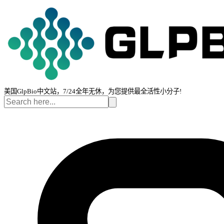
美国GlpBio中文站，7/24全年无休，为您提供最全活性小分子!