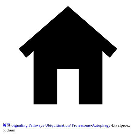
首页
›
Signaling Pathways
›
Ubiquitination/ Proteasome
›
Autophagy
›
Divalproex
Sodium