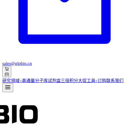
sales@glpbio.cn
(
0
)
研究领域
˅
高通量分子库
试剂盒
三倍积分大促
工具
˅
订购
联系我们