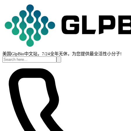
美国GlpBio中文站，7/24全年无休，为您提供最全活性小分子!