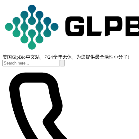
美国GlpBio中文站，7/24全年无休，为您提供最全活性小分子!