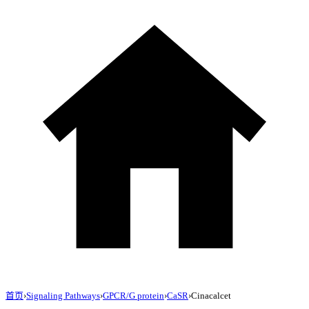
首页
›
Signaling Pathways
›
GPCR/G protein
›
CaSR
›
Cinacalcet