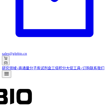
sales@glpbio.cn
(
0
)
研究领域
˅
高通量分子库
试剂盒
三倍积分大促
工具
˅
订购
联系我们