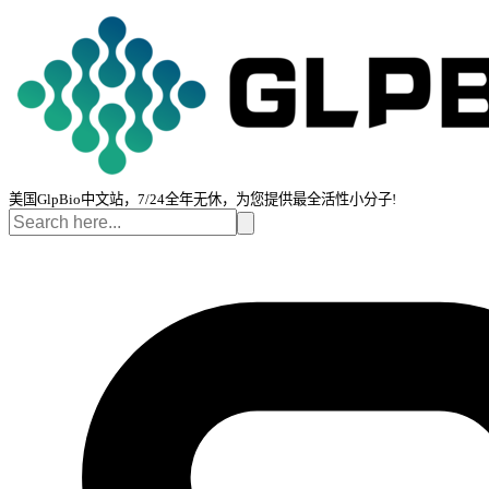
美国GlpBio中文站，7/24全年无休，为您提供最全活性小分子!