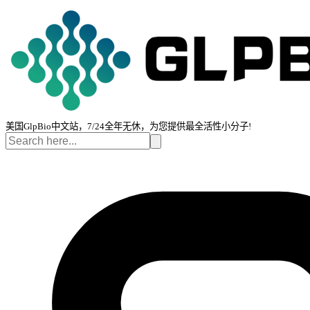
美国GlpBio中文站，7/24全年无休，为您提供最全活性小分子!