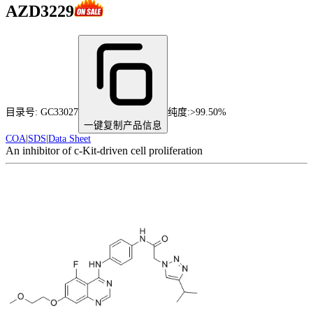
AZD3229
目录号:
GC33027
纯度
:
>99.50%
一键复制产品信息
COA
|
SDS
|
Data Sheet
An inhibitor of c-Kit-driven cell proliferation