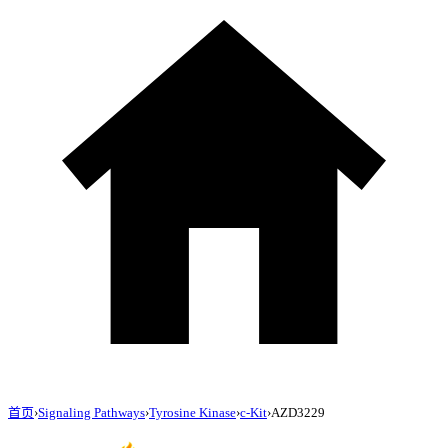
首页
›
Signaling Pathways
›
Tyrosine Kinase
›
c-Kit
›
AZD3229