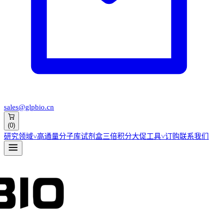
sales@glpbio.cn
(
0
)
研究领域
˅
高通量分子库
试剂盒
三倍积分大促
工具
˅
订购
联系我们