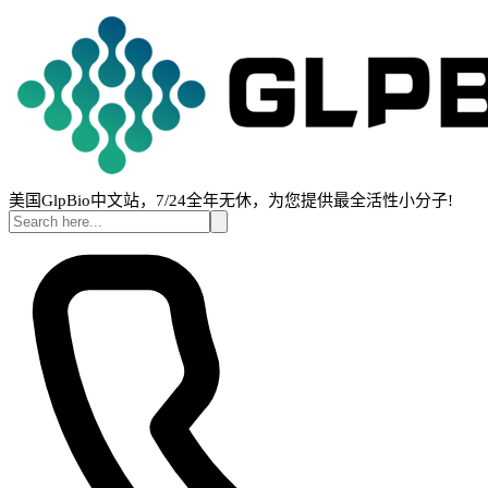
美国GlpBio中文站，7/24全年无休，为您提供最全活性小分子!