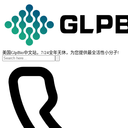
美国GlpBio中文站，7/24全年无休，为您提供最全活性小分子!