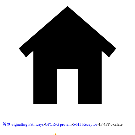
首页
›
Signaling Pathways
›
GPCR/G protein
›
5-HT Receptor
›
4F 4PP oxalate