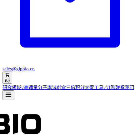
sales@glpbio.cn
(
0
)
研究领域
˅
高通量分子库
试剂盒
三倍积分大促
工具
˅
订购
联系我们