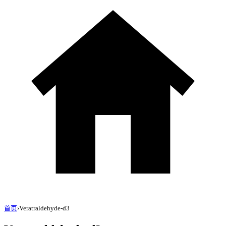
首页
›
Veratraldehyde-d3