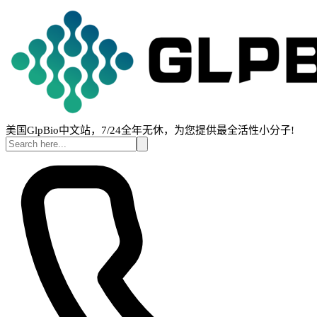
美国GlpBio中文站，7/24全年无休，为您提供最全活性小分子!