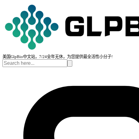
美国GlpBio中文站，7/24全年无休，为您提供最全活性小分子!